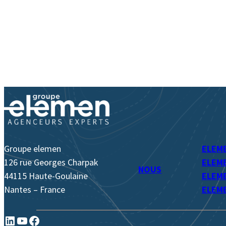
Groupe elemen
ELEM
126 rue Georges Charpak
ELEME
NOUS
44115 Haute-Goulaine
ELEME
Nantes – France
ELEM
LinkedIn
YouTube
Facebook