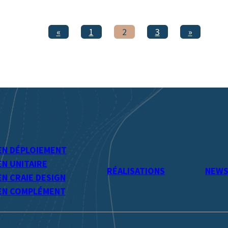
«
1
2
3
»
EN DÉPLOIEMENT
N UNITAIRE
RÉALISATIONS
NEW
N CRAIE DESIGN
EN COMPLÉMENT