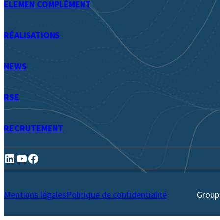
ELEMEN COMPLÉMENT
RÉALISATIONS
NEWS
RSE
RECRUTEMENT
LinkedIn
YouTube
Facebook
Mentions légales
Politique de confidentialité
Group