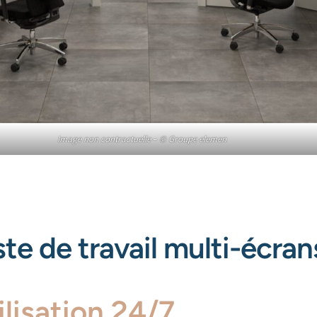
Image non contractuelle
–
© Groupe elemen
ste de travail multi-écran
lisation 24/7