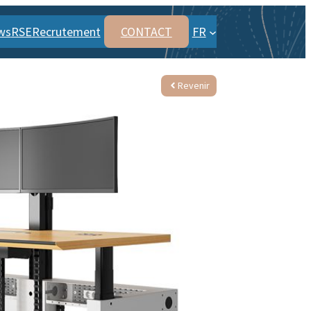
ws
RSE
Recrutement
CONTACT
FR
Revenir