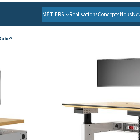
MÉTIERS
Réalisations
Concepts
Nous
Ne
-Kube®