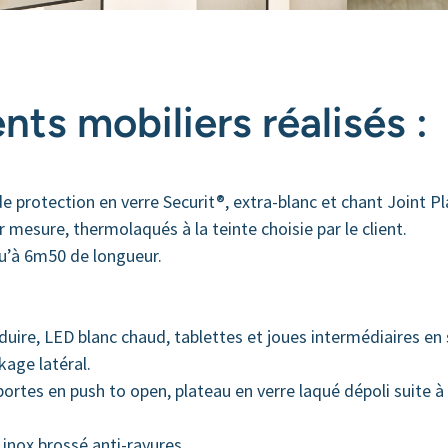
ents mobiliers réalisés
:
de protection en verre Securit®, extra-blanc et chant Joint Pla
r mesure, thermolaqués à la teinte choisie par le client.
squ’à 6m50 de longueur.
enduire, LED blanc chaud, tablettes et joues intermédiaires en
age latéral.
s et portes en push to open, plateau en verre laqué dépoli sui
é inox brossé anti-rayures.