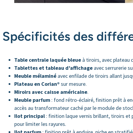
Spécificités des différ
Table centrale laquée bleue
à tiroirs, avec plateau 
Tablettes et tableau d’affichage
avec serrurerie su
Meuble mélaminé
avec enfilade de tiroirs allant ju
Plateau en Corian®
sur mesure.
Miroirs
avec caisse américaine
.
Meuble parfum
: fond rétro-éclairé, finition prêt à 
accès au transformateur caché par le module de stock
Ilot principal
: finition laque vernis brillant, tiroir
pour limiter les rayures.
Ilot parfum
: finition prêt à enduire, niche en stratifi