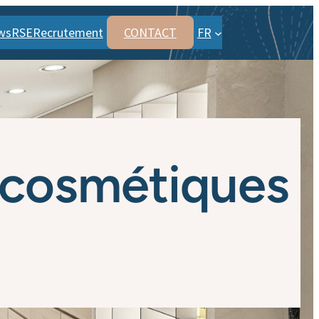
ws
RSE
Recrutement
CONTACT
FR
 cosmétiques