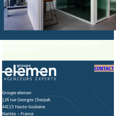
Mobilier sur mesure pour l’agence Square
Habitat La Baule
CONTACT
Groupe elemen
126 rue Georges Charpak
44115 Haute-Goulaine
Nantes – France