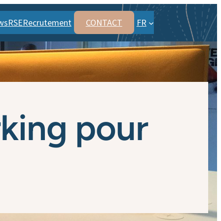
ws
RSE
Recrutement
CONTACT
FR
king pour