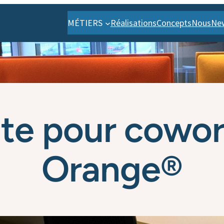
MÉTIERS
Réalisations
Concepts
Nous
Ne
ute pour cowor
Orange®